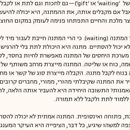
המשמעות של ״המתנה״ (במובן של ‘waiting’ או ‘gift’)—גם 
, אבל אם מקבלים אותה, את ההמתנה, היא יכולה להי
ר מלכת והחיים התפתחו פנימה לעומק במקום החוצה
גם המתנה (gift) מתממשת תוך המתנה (waiting). כי הרי המתנה ח
 יכול להסתיים. מתנה היא היכולת לתת בלי להרגיש 
. מערכת היחסים של המתנה מאפשרת לחיות בחסד, לקי
מה, כוח או שליטה. המתנה מייצרת מרחב משותף של פ
 בנוח לקבל מתנה. הקבלה מייצרת סוג של קשר או מחוי
יר את המתנה שקיבלתי מהורי, ממורי, מחברים קרובים 
אמנות? התשובה היחידה היא להעביר אותה הלאה, ל
למוד לתת ולקבל ללא תמורה.
ת, פתוחה ואינסופית. המתנה אמתית לא יכולה להסתי
צפה למשהו שיגיע, כל דבר, הציפייה היא העיקר המענג.