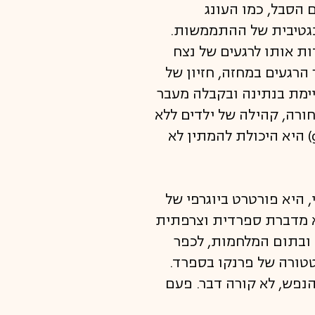
 הסבל, כמו העונג
הנגטיבית של ההתממשות.
ת אותו לרגעים של נצח
 הרגעים במחזה, חזיון של
ימת בנתינה ובקבלה מעבר
ורה, קהילה של ילדים ללא
הורים שפשוט מחכים ובינתיים מדמיינים ומשחקים. ההמתנה היא מתנה והמתנה (gift) היא היכולת להמתין לא
 היא פורטרט ביוגרפי של
יא מדברת ספרדית וצרפתית
 ובתום המלחמות, לכפר
טטורה של פרנקו בספרד.
הנפש, לא קורה דבר. פעם